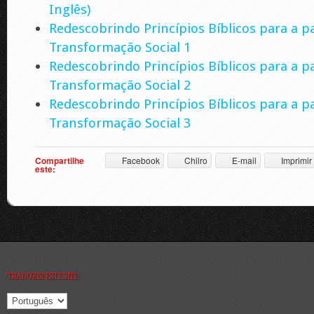
Inglês)
Redescobrindo Princípios Bíblicos para a p
Transformação Social 1
Redescobrindo Princípios Bíblicos para a p
Transformação Social 2
Redescobrindo Princípios Bíblicos para a p
Transformação Social 3
Compartilhe
Facebook
Chilro
E-mail
Imprimir
este:
TRADUZIR ESTE SITE: