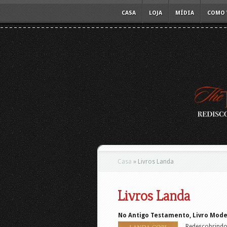
CASA
LOJA
MÍDIA
COMO 
Casa
»
Livros Landa
Livros Landa
No Antigo Testamento, Livro Mode
Redescobrindo 