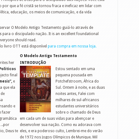
 por que a fé cristã se tornou fraca e ineficaz em lidar com
lítica, educação, os meios de comunicação, e da vida
servar O Modelo Antigo Testamento guiá-lo através de
s para o discipulado nação. It is an excellent foundational
everyone should read.
o livro OTT está disponível
para compra em nossa loja.
O Modelo Antigo Testamento
rites her
INTRODUÇÃO
Políticos
Estou sentado em uma
ecto final
pequena pousada em
esis”,
e
Potchefstroom, África do
a que ela
Sul. Ontem à noite, e as duas
 de
noites antes, Falei com
sa
milhares de sul-africanos
nsando e
estudantes universitários
 fazer
sobre o chamado de Deus
 gramática
em cada um de suas vidas para abençoar e
…..por
desenvolver sua nação. Como eu adorava com
io, Deus te
eles, e era poderoso culto, Lembrei-me do verão
de 1972 nos Jogos Olímpicos de Munique. Mil