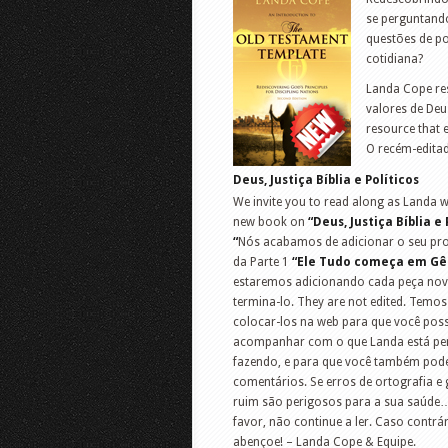
se perguntando
questões de po
cotidiana?
Landa Cope re
valores de Deu
resource that 
O recém-editad
Deus, Justiça Bíblia e Políticos
We invite you to read along as Landa w
new book on
“Deus, Justiça Bíblia e 
“
Nós acabamos de adicionar o seu proj
da Parte 1
“Ele
Tudo começa em Gên
estaremos adicionando cada peça nov
termina-lo. They are not edited. Temos
colocar-los na web para que você pos
acompanhar com o que Landa está pe
fazendo, e para que você também pode
comentários. Se erros de ortografia e
ruim são perigosos para a sua saúde
favor, não continue a ler. Caso contrár
abençoe! – Landa Cope & Equipe.