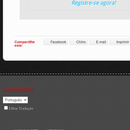
Registre-se agora!
Compartilhe
Facebook
Chilro
E-mail
Imprimir
este:
TRADUZIR ESTE SITE:
Editar Tradução