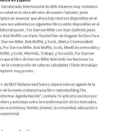
lianza en Español
l Secretariado Internacional de ADN. Estamos muy contentos
n usted en la obra del reino de nuestro Salvador Jesús
mplace en anunciar que ahora hay recursos disponibles en el
ara sus adelante.Los siguientes libros están disponibles en el
 Editorial Jucum , Por Darrow Miller con Stan GuthrieSi Jesús
or Bob Moffitt con Karla Teschel Plan de Singular De Dios Para
 Darrow Miller, Bob Moffitt, y Scott, AllenLa CosmovisBob
s, Por Darrow Miller, Bob Moffitt, Scott, AllenEl inconmovible y
offitt, y Scott, AllenVida, Trabajo, y Vocación, Por Darrow
s que el libro de Darrow Miller Nutriendo las Naciones: La
 en la construcción de culturas saludables (Título de trabajo
 imprimir muy pronto.
oro de NECF Malasia está fuera y espera tobe un agente de la
 de la mente cristiana hacia libro nationbuilding.The,
nsformar Agenda Nación”, contiene 10 artículos escritos por
inkers y activistas sobre la transformación de los mercados,
ncias económicas, familia, jóvenes, la comunidad, educación e
ourpersonal.