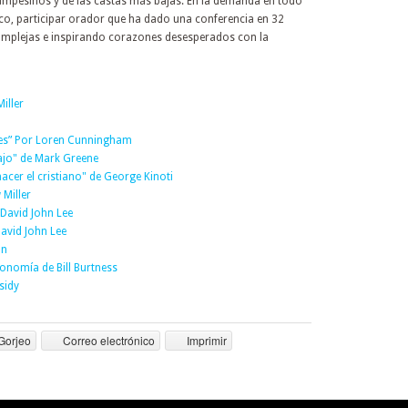
 campesinos y de las castas más bajas. En la demanda en todo
co, participar orador que ha dado una conferencia en 32
 complejas e inspirando corazones desesperados con la
iller
ones” Por Loren Cunningham
bajo" de Mark Greene
acer el cristiano" de George Kinoti
Miller
 David John Lee
David John Lee
on
tonomía de Bill Burtness
sidy
Gorjeo
Correo electrónico
Imprimir