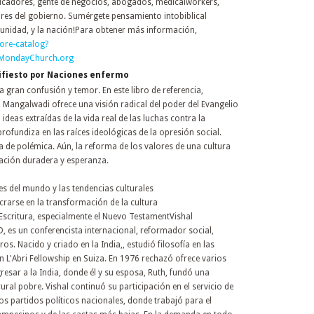
cadores, gente de negocios, abogados, medicalworkers,
ores del gobierno. Sumérgete pensamiento intobiblical
unidad, y la nación!Para obtener más información,
tore-catalog?
MondayChurch.org
ifiesto por Naciones enfermo
gran confusión y temor. En este libro de referencia,
 Mangalwadi ofrece una visión radical del poder del Evangelio
ideas extraídas de la vida real de las luchas contra la
rofundiza en las raíces ideológicas de la opresión social.
 de polémica. Aún, la reforma de los valores de una cultura
ración duradera y esperanza.
nes del mundo y las tendencias culturales
crarse en la transformación de la cultura
 Escritura, especialmente el Nuevo TestamentVishal
 es un conferencista internacional, reformador social,
ros. Nacido y criado en la India,, estudió filosofía en las
n L'Abri Fellowship en Suiza. En 1976 rechazó ofrece varios
resar a la India, donde él y su esposa, Ruth, fundó una
ral pobre. Vishal continuó su participación en el servicio de
os partidos políticos nacionales, donde trabajó para el