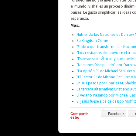
fortalecimiento y la liberación de los
el mundo, Vishal es un proceso dinámi
países. Le gusta simplificar las ideas
esperanza.
Más…
Nutriendo las Naciones de Darrow M
Su Kingdom Come
“El libro que transforma las Naci
"Los cristianos de apoyo en el tra
"Esperanza de África - y qué puede h
"Naciones Discipulado" por Darrow 
"La opción R" de Michael Schluter y
"El Factor R" de Michael Schluter y 
En sus pasos por Charles M. Sheld
La tercera alternativa: Cristiano Au
El verano Pasando por Michael Cas
Si Jesús fuese alcalde de Bob Moffitt
Compartir
Facebook
este: