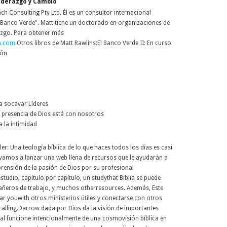
Liderazgo y Cambio
ch Consulting Pty Ltd. Él es un consultor internacional
El Banco Verde". Matt tiene un doctorado en organizaciones de
razgo. Para obtener más
h.com
Otros libros de Matt Rawlins:El Banco Verde II: En curso
ión
a socavar Líderes
presencia de Dios está con nosotros
 la intimidad
r: Una teología bíblica de lo que haces todos los días es casi
, vamos a lanzar una web llena de recursos que le ayudarán a
ensión de la pasión de Dios por su profesional
studio, capítulo por capítulo, un studythat Biblia se puede
añeros de trabajo, y muchos otherresources. Además, Este
lar youwith otros ministerios útiles y conectarse con otros
u calling.Darrow dada por Dios da la visión de importantes
ral funcione intencionalmente de una cosmovisión bíblica en