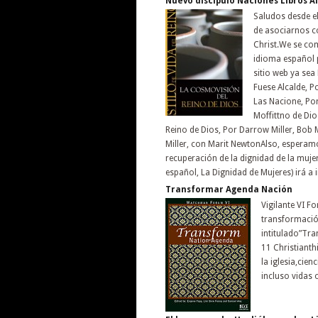
Nuevo discípulo Naciones Libros A
Saludos desde e
de asociarnos co
Christ.We se co
idioma español p
sitio web ya sea
Fuese Alcalde, P
Las Nacione, Por
Moffittno de Dio
Reino de Dios, Por Darrow Miller, Bob M
Miller, con Marit NewtonAlso, esperamo
recuperación de la dignidad de la mujer
español, La Dignidad de Mujeres) irá a
Transformar Agenda Nación
Vigilante VI F
transformación
intitulado”Tra
11 Christianth
la iglesia,cie
incluso vidas 