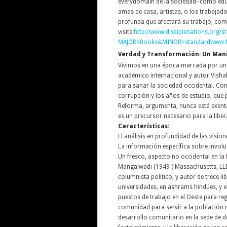
everydomain de la sociedad–como edu
amas de casa, artistas, o los trabajad
profunda que afectará su trabajo, com
visite:
http://www.disciplenations.org/s
MAJOR=Books&MINOR=standard
www.
Verdad y Transformación: Un Man
Vivimos en una época marcada por una 
académico internacional y autor Vishal
para sanar la sociedad occidental. Con 
corrupción y los años de estudio, que p
Reforma, argumenta, nunca está exenta
es un precursor necesario para la libe
Características:
El análisis en profundidad de las visio
La información específica sobre involu
Un fresco, aspecto no occidental en la
Mangalwadi (1949-) Massachusetts, LLD,
columnista político, y autor de trece lib
universidades, en ashrams hindúes, y e
puestos de trabajo en el Oeste para reg
comunidad para servir a la población ru
desarrollo comunitario en la sede de d