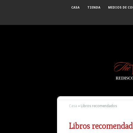
CASA
TIENDA
MEDIOS DE C
Casa
»
Libros recomendados
Libros recomendad