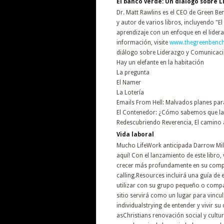
El banco verde: Un diálogo sobre 
Dr. Matt Rawlins es el CEO de Green Ben
y autor de varios libros, incluyendo "
aprendizaje con un enfoque en el lide
información, visite
www.thegreenbenc
diálogo sobre Liderazgo y Comunicac
Hay un elefante en la habitación
La pregunta
El Namer
La Lotería
Emails From Hell: Malvados planes par
El Contenedor: ¿Cómo sabemos que la 
Redescubriendo Reverencia, El camino a
Vida laboral
Mucho LifeWork anticipada Darrow Mille
aquí! Con el lanzamiento de este libro
crecer más profundamente en su compr
calling.Resources incluirá una guía de e
utilizar con su grupo pequeño o comp
sitio servirá como un lugar para vincu
individualstrying de entender y vivir s
asChristians renovación social y cultu