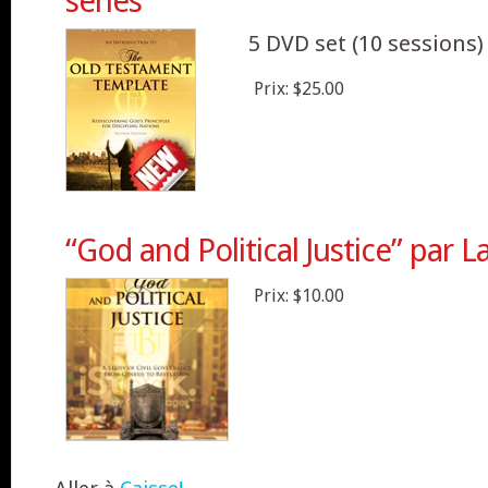
series
5 DVD set (10 sessions)
Prix:
$25.00
“God and Political Justice” par 
Prix:
$10.00