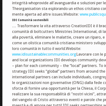
integrità whoprovide all'avanguardia e soluzioni per le 
Theorganisation sta esplorando un ethos cristiano co
mente aperta ad altre issues.Website:
www.publicsqu
IDI Comunità sostenibili
… Trasformare la vita attraverso CreationIDI è il brac
comunità di boltcutters Ministries International, di la
alla povertà, eliminare le malattie, creare un riparo, e 
come un olistica comunità cristiana ministero svilupp
loro comunità in tutto il world.Website:
www.idisustainablecommunities.org
Lavorare con le 
and local organizations IDI develops community dev
– plan for each community – the “local” partners. To
strategy IDI seeks “global” partners from around the
international partners can include individuals, congre
le organizzazioni non governative (ONG) dalla fede 
sforza di fornire una opportunità per la Chiesa, il Corp
realizzare la sua responsabilità di "nostri vicini", attr
del vangelo di Cristo attraverso eventi e parole che 
maestà e di amore per tutti! IDI seeks partnerships 