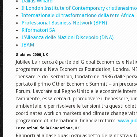
Dallas Willard
Il London Institute of Contemporary cristianesimo
Internazionale di trasformazione della rete Africa
Professional Business Network (BPN)
Riformatori SA
L'Alleanza delle Nazioni Discepolo (DNA)
IBAM
Giubileo 2000, UK
Jubilee La ricerca è parte del Global Economics e Nat
programma a New Economics Foundation, Londra. NEF
“pensare-e-do” serbatoio, fondato nel 1986 dalle per
portato il primo Other Economic Summit – un precurso
Forum. Lavorare sul Regno Unito e le economie interna
l'ambiente, essa cerca di promuovere il benessere, diri
ambientale, e per risolvere le tensioni tra questi obie
coordinates work on markets and climate change with
programme of international financial reform.
www.jub
Le relazioni della Fondazione, UK
Rapporti alla base quasi ogni aspetto della nostra vita