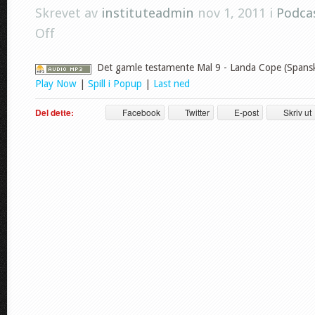
Skrevet av
instituteadmin
nov 1, 2011 i
Podca
Off
Det gamle testamente Mal 9 - Landa Cope (Spansk
Play Now
|
Spill i Popup
|
Last ned
Del dette:
Facebook
Twitter
E-post
Skriv ut