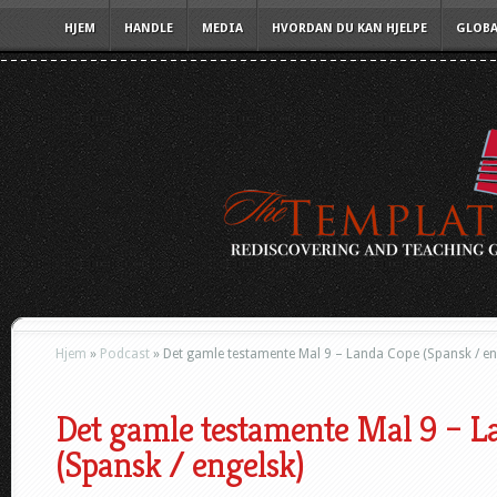
HJEM
HANDLE
MEDIA
HVORDAN DU KAN HJELPE
GLOBA
Hjem
»
Podcast
»
Det gamle testamente Mal 9 – Landa Cope (Spansk / en
Det gamle testamente Mal 9 – L
(Spansk / engelsk)